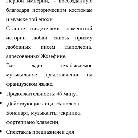
Первой империи, – воссозданную
благодаря историческим костюмам
и музыке той эпохи.
Станьте свидетелями знаменитой
истории любви сквозь призму
любовных писем Наполеона,
адресованных Жозефине.
Вас ждет незабываемое
музыкальное представление на
французском языке.
Продолжительность: 40 минут
Действующие лица: Наполеон
Бонапарт, музыканты (скрипка,
фортепиано/клавесин)
Спектакль предназначен для