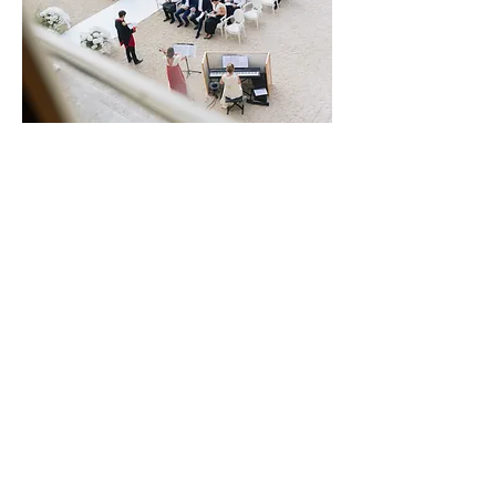
groupe musique mariage | groupe musique
evenementiel | paris string quartet | wedding
music france | wedding violinist paris | wedding
music band France | wedding music in Paris |
shows in period costumes |