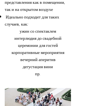
представления как в помещении,
так и на открытом воздухе
Идеально подходит для таких
случаев, как:
ужин со спектаклем
интерлюдия до свадебной
церемонии для гостей
корпоративные мероприятия
вечерний аперитив
дегустация вин
и
пр.