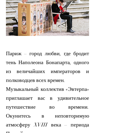
Париж – город любви, где бродит
тень Наполеона Бонапарта, одного
из величайших императоров и
полководцев всех времен.
Музыкальный коллектив «Эвтерпа»
приглашает вас в удивительное
путешествие во времени.
Окунитесь в неповторимую
атмосферу XVIII века – периода