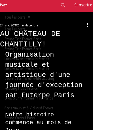
Post
S'inscrire
Tous les posts
29 janv. 2018
2 min de lecture
Tous les posts
AU CHÂTEAU DE
String Trio France Paris
CHANTILLY!
String Trio France Paris
Organisation 
Luxury event music in France
musicale et 
Luxury event music in France
artistique d'une 
Secrets for the ultimate wedding
journée d'exception 
Wedding Music France
par Euterpe Paris 
Show & Entertainment in France
Paris Violinist & Violinist France
Notre histoire 
String Quaret Paris
commence au mois de  